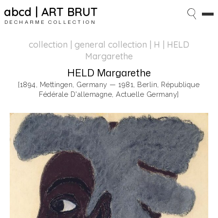
abcd | ART BRUT
DECHARME COLLECTION
collection | general collection
| H | HELD
Margarethe
HELD Margarethe
[1894, Mettingen, Germany — 1981, Berlin, République
Fédérale D'allemagne, Actuelle Germany]