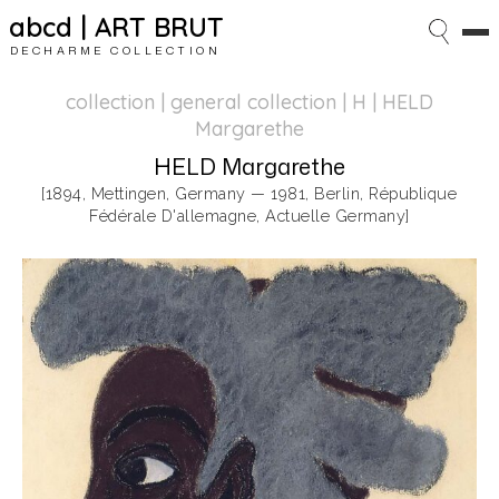
abcd | ART BRUT
DECHARME COLLECTION
collection | general collection
| H | HELD
Margarethe
HELD Margarethe
[1894, Mettingen, Germany — 1981, Berlin, République
Fédérale D'allemagne, Actuelle Germany]