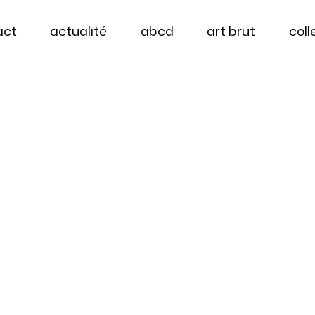
act
actualité
abcd
art brut
coll