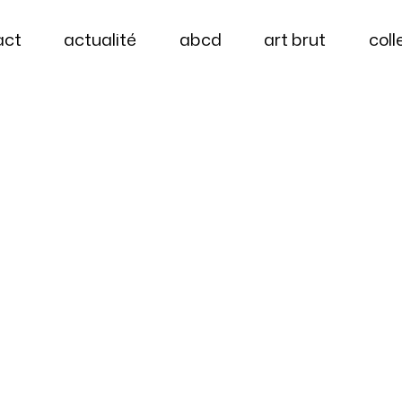
act
actualité
abcd
art brut
coll