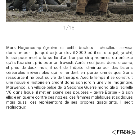
1/18
Mark Hogancamp égraine les petits boulots – chauffeur, serveur
dans un bar – jusqu’à ce jour d’avril 2000 où il est attaqué, lynché,
laissé pour mort à la sortie d’un bar par cinq hommes au prétexte
qu’ils l’auraient pris pour un travesti. Après neuf jours dans le coma,
et près de deux mois, il sort de l’hôpital diminué par des lésions
cérébrales irréversibles qui le rendent en partie amnésique. Sans
ressource il ne peut suivre de thérapie. Avec le temps il se construit
une nouvelle histoire en créant dans son jardin une ville imaginaire,
Marwencol, un village belge de la Seconde Guerre mondiale à l’échelle
1/6 dans lequel il met en scène des poupées – genre Barbie – à son
effigie en guerre contre des nazies, des femmes maléfiques et sadiques
mais aussi des représentant de ses propres assaillants. Il sedit
réalisateur.
FR
EN
FR
EN