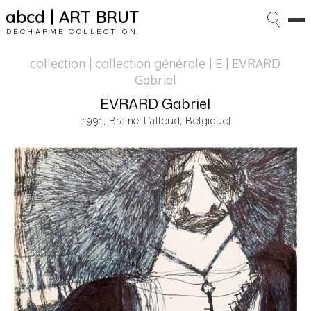
abcd | ART BRUT
DECHARME COLLECTION
collection | collection générale
| E | EVRARD
Gabriel
EVRARD Gabriel
[1991, Braine-L’alleud, Belgique]