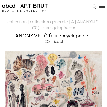
abcd | ART BRUT
DECHARME COLLECTION
collection | collection générale
| A | ANONYME .
(01) . « encyclopédie »
ANONYME . (01) . « encyclopédie »
[XXe siècle]