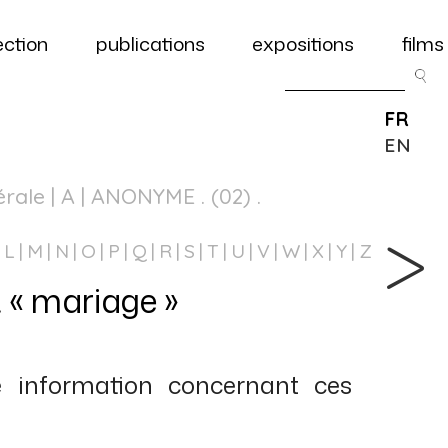
ection
publications
expositions
films
FR
EN
érale
| A | ANONYME . (02) .
L
M
N
O
P
Q
R
S
T
U
V
W
X
Y
Z
 « mariage »
 information concernant ces