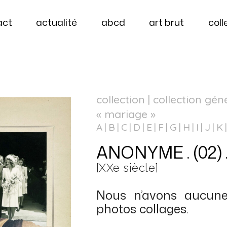
act
actualité
abcd
art brut
coll
collection | collection gén
« mariage »
A
B
C
D
E
F
G
H
I
J
K
ANONYME . (02) .
[XXe siècle]
Nous n’avons aucune
photos collages.