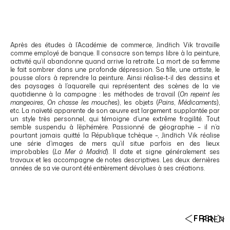
Après des études à l’Académie de commerce, Jindřich Vik travaille
comme employé de banque. Il consacre son temps libre à la peinture,
activité qu’il abandonne quand arrive la retraite. La mort de sa femme
le fait sombrer dans une profonde dépression. Sa fille, une artiste, le
pousse alors à reprendre la peinture. Ainsi réalise-t-il des dessins et
des paysages à l’aquarelle qui représentent des scènes de la vie
quotidienne à la campagne : les méthodes de travail (
On repeint les
mangeoires
,
On chasse les mouches
), les objets (
Pains
,
Médicaments
),
etc. La naïveté apparente de son œuvre est largement supplantée par
un style très personnel, qui témoigne d’une extrême fragilité. Tout
semble suspendu à l’éphémère. Passionné de géographie – il n’a
pourtant jamais quitté la République tchèque –, Jindřich Vik réalise
une série d’images de mers qu’il situe parfois en des lieux
improbables (
La Mer à Madrid
). Il date et signe généralement ses
travaux et les accompagne de notes descriptives. Les deux dernières
années de sa vie auront été entièrement dévolues à ses créations.
FR
EN
FR
EN