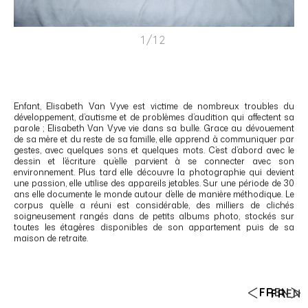
1/12
Enfant, Elisabeth Van Vyve est victime de nombreux troubles du
développement, d’autisme et de problèmes d’audition qui affectent sa
parole ; Elisabeth Van Vyve vie dans sa bulle. Grace au dévouement
de sa mère et du reste de sa famille, elle apprend à communiquer par
gestes, avec quelques sons et quelques mots. C’est d’abord avec le
dessin et l’écriture qu’elle parvient à se connecter avec son
environnement. Plus tard elle découvre la photographie qui devient
une passion, elle utilise des appareils jetables. Sur une période de 30
ans elle documente le monde autour d’elle de manière méthodique. Le
corpus qu’elle a réuni est considérable, des milliers de clichés
soigneusement rangés dans de petits albums photo, stockés sur
toutes les étagères disponibles de son appartement puis de sa
maison de retraite.
FR
EN
FR
EN