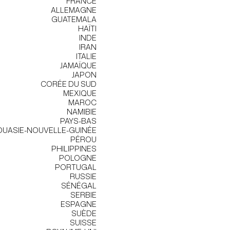
FRANCE
ALLEMAGNE
GUATEMALA
HAÏTI
INDE
IRAN
ITALIE
JAMAÏQUE
JAPON
CORÉE DU SUD
MEXIQUE
MAROC
NAMIBIE
PAYS-BAS
UASIE-NOUVELLE-GUINÉE
PÉROU
PHILIPPINES
POLOGNE
PORTUGAL
RUSSIE
SÉNÉGAL
SERBIE
ESPAGNE
SUÈDE
SUISSE