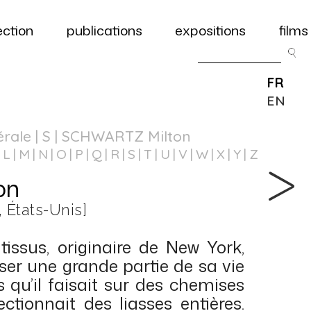
ection
publications
expositions
films
FR
EN
érale
| S | SCHWARTZ Milton
L
M
N
O
P
Q
R
S
T
U
V
W
X
Y
Z
on
, États-Unis]
ssus, originaire de New York,
ser une grande partie de sa vie
 qu’il faisait sur des chemises
ectionnait des liasses entières.