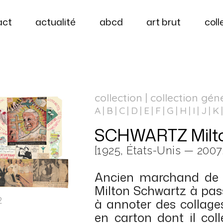
act
actualité
abcd
art brut
coll
collection | collection gén
A
B
C
D
E
F
G
H
I
J
K
SCHWARTZ Milt
[1925, États-Unis — 2007
Ancien marchand de ti
Milton Schwartz à pas
2
à annoter des collages
en carton dont il coll