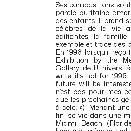
Ses compositions sont
parole puritaine amér
des enfants. Il prend 
célèbres de la vie a
édifiantes, la famill
exemple et trace des pa
En 1996, lorsqu’il reçoi
Exhibition by the Me
Gallery de l’Universit
write, it’s not for 1996
future will be intereste
n’est pas pour mes co
que les prochaines gén
à cela. »)
Menant une v
fini sa vie dans une m
Miami Beach (Floride