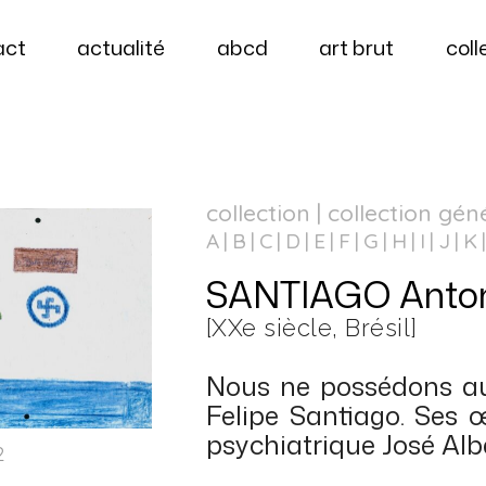
act
actualité
abcd
art brut
coll
collection | collection gén
A
B
C
D
E
F
G
H
I
J
K
SANTIAGO Antoni
[XXe siècle, Brésil]
Nous ne possédons au
Felipe Santiago. Ses 
psychiatrique José Albe
2