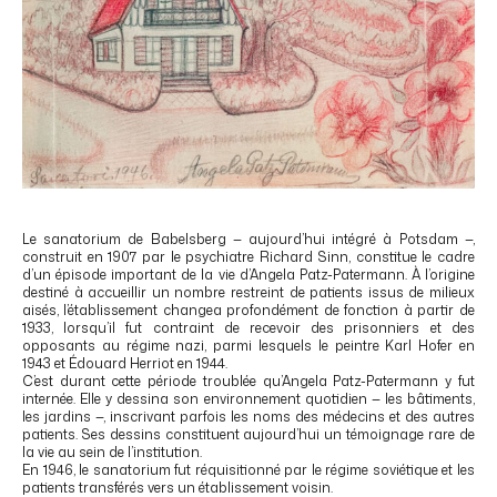
Le sanatorium de Babelsberg — aujourd’hui intégré à Potsdam —,
construit en 1907 par le psychiatre Richard Sinn, constitue le cadre
d’un épisode important de la vie d’Angela Patz-Patermann. À l’origine
destiné à accueillir un nombre restreint de patients issus de milieux
aisés, l’établissement changea profondément de fonction à partir de
1933, lorsqu’il fut contraint de recevoir des prisonniers et des
opposants au régime nazi, parmi lesquels le peintre Karl Hofer en
1943 et Édouard Herriot en 1944.
C’est durant cette période troublée qu’Angela Patz-Patermann y fut
internée. Elle y dessina son environnement quotidien — les bâtiments,
les jardins —, inscrivant parfois les noms des médecins et des autres
patients. Ses dessins constituent aujourd’hui un témoignage rare de
la vie au sein de l’institution.
En 1946, le sanatorium fut réquisitionné par le régime soviétique et les
patients transférés vers un établissement voisin.