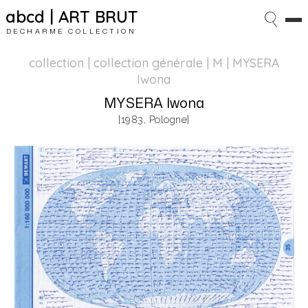
abcd | ART BRUT
DECHARME COLLECTION
collection | collection générale
| M | MYSERA
Iwona
MYSERA Iwona
[1983, Pologne]