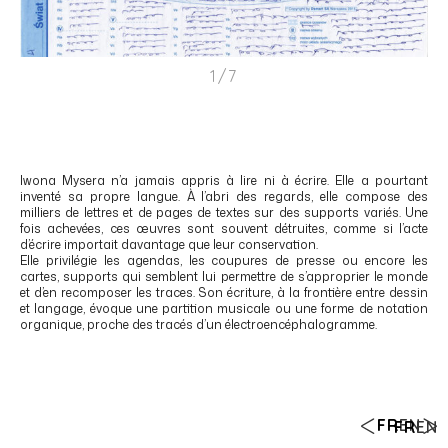
1/7
Iwona Mysera n’a jamais appris à lire ni à écrire. Elle a pourtant
inventé sa propre langue. À l’abri des regards, elle compose des
milliers de lettres et de pages de textes sur des supports variés. Une
fois achevées, ces œuvres sont souvent détruites, comme si l’acte
d’écrire importait davantage que leur conservation.
Elle privilégie les agendas, les coupures de presse ou encore les
cartes, supports qui semblent lui permettre de s’approprier le monde
et d’en recomposer les traces. Son écriture, à la frontière entre dessin
et langage, évoque une partition musicale ou une forme de notation
organique, proche des tracés d’un électroencéphalogramme.
FR
EN
FR
EN