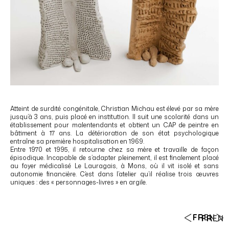
Atteint de surdité congénitale, Christian Michau est élevé par sa mère
jusqu’à 3 ans, puis placé en institution. Il suit une scolarité dans un
établissement pour malentendants et obtient un CAP de peintre en
bâtiment à 17 ans. La détérioration de son état psychologique
entraîne sa première hospitalisation en 1969.
Entre 1970 et 1995, il retourne chez sa mère et travaille de façon
épisodique. Incapable de s’adapter pleinement, il est finalement placé
au foyer médicalisé Le Lauragais, à Mons, où il vit isolé et sans
autonomie financière. C’est dans l’atelier qu’il réalise trois œuvres
uniques : des « personnages-livres » en argile.
FR
EN
FR
EN