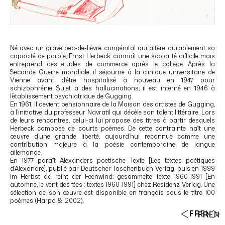
Né avec un grave bec-de-lièvre congénital qui altère durablement sa
capacité de parole, Ernst Herbeck connaît une scolarité difficile mais
entreprend des études de commerce après le collège. Après la
Seconde Guerre mondiale, il séjourne à la clinique universitaire de
Vienne avant d’être hospitalisé à nouveau en 1947 pour
schizophrénie. Sujet à des hallucinations, il est interné en 1946 à
l’établissement psychiatrique de Gugging.
En 1961, il devient pensionnaire de la Maison des artistes de Gugging,
à l’initiative du professeur Navratil qui décèle son talent littéraire. Lors
de leurs rencontres, celui-ci lui propose des titres à partir desquels
Herbeck compose de courts poèmes. De cette contrainte naît une
œuvre d’une grande liberté, aujourd’hui reconnue comme une
contribution majeure à la poésie contemporaine de langue
allemande.
En 1977 paraît Alexanders poetische Texte [Les textes poétiques
d’Alexandre], publié par Deutscher Taschenbuch Verlag, puis en 1999
Im Herbst da reiht der Feenwind: gesammelte Texte 1960-1991 [En
automne, le vent des fées : textes 1960-1991] chez Residenz Verlag. Une
sélection de son œuvre est disponible en français sous le titre 100
poèmes (Harpo &, 2002).
FR
EN
FR
EN