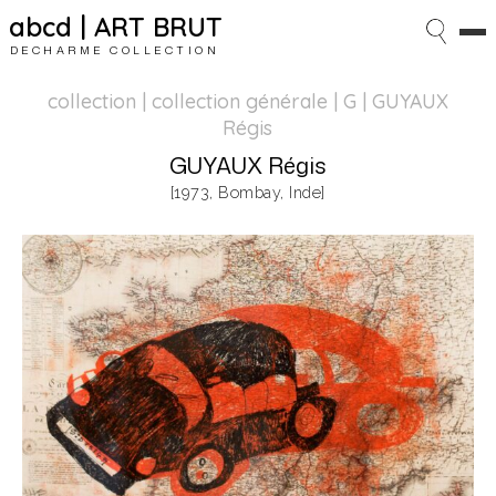
abcd | ART BRUT
DECHARME COLLECTION
collection | collection générale
| G | GUYAUX
Régis
GUYAUX Régis
[1973, Bombay, Inde]