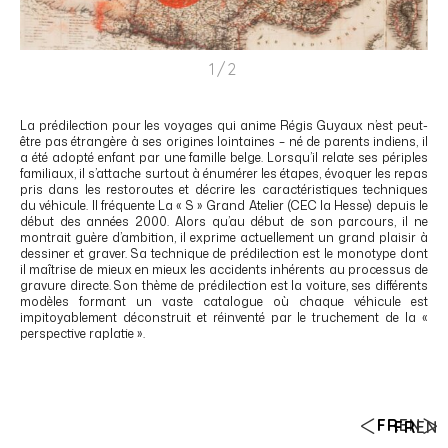
1/2
La prédilection pour les voyages qui anime Régis Guyaux n’est peut-
être pas étrangère à ses origines lointaines – né de parents indiens, il
a été adopté enfant par une famille belge. Lorsqu’il relate ses périples
familiaux, il s’attache surtout à énumérer les étapes, évoquer les repas
pris dans les restoroutes et décrire les caractéristiques techniques
du véhicule. Il fréquente La « S » Grand Atelier (CEC la Hesse) depuis le
début des années 2000. Alors qu’au début de son parcours, il ne
montrait guère d’ambition, il exprime actuellement un grand plaisir à
dessiner et graver. Sa technique de prédilection est le monotype dont
il maîtrise de mieux en mieux les accidents inhérents au processus de
gravure directe. Son thème de prédilection est la voiture, ses différents
modèles formant un vaste catalogue où chaque véhicule est
impitoyablement déconstruit et réinventé par le truchement de la «
perspective raplatie ».
FR
EN
FR
EN