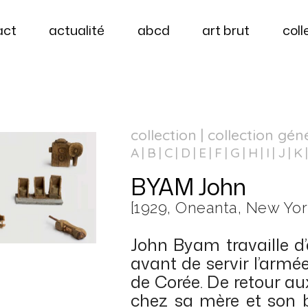
act
actualité
abcd
art brut
coll
collection | collection gén
A
B
C
D
E
F
G
H
I
J
K
BYAM John
[1929, Oneanta, New York
John Byam travaille d
avant de servir l’arm
de Corée. De retour aux 
chez sa mère et son b