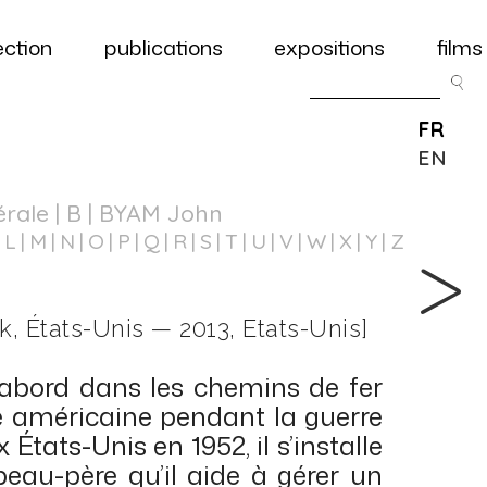
ection
publications
expositions
films
FR
EN
érale
| B | BYAM John
L
M
N
O
P
Q
R
S
T
U
V
W
X
Y
Z
, États-Unis — 2013, Etats-Unis]
’abord dans les chemins de fer
ée américaine pendant la guerre
États-Unis en 1952, il s’installe
eau-père qu’il aide à gérer un