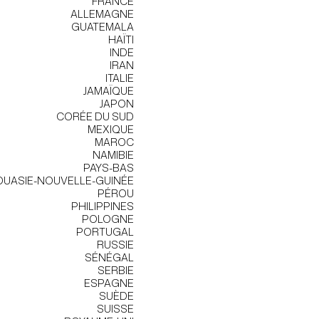
FRANCE
ALLEMAGNE
GUATEMALA
HAÏTI
INDE
IRAN
ITALIE
JAMAÏQUE
JAPON
CORÉE DU SUD
MEXIQUE
MAROC
NAMIBIE
PAYS-BAS
UASIE-NOUVELLE-GUINÉE
PÉROU
PHILIPPINES
POLOGNE
PORTUGAL
RUSSIE
SÉNÉGAL
SERBIE
ESPAGNE
SUÈDE
SUISSE