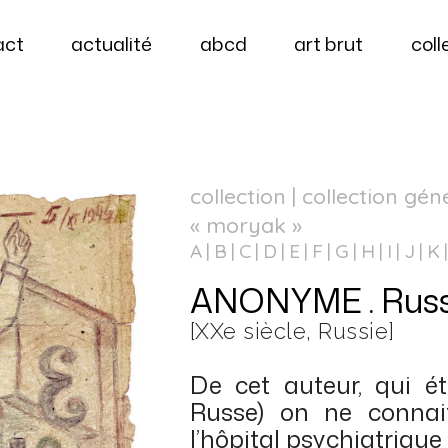
act
actualité
abcd
art brut
coll
collection | collection gén
« moryak »
A
B
C
D
E
F
G
H
I
J
K
ANONYME . Russie
[XXe siècle, Russie]
De cet auteur, qui é
Russe) on ne connai
l’hôpital psychiatrique