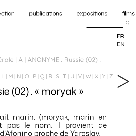
ection
publications
expositions
films
FR
EN
érale
| A | ANONYME . Russie (02) .
L
M
N
O
P
Q
R
S
T
U
V
W
X
Y
Z
 (02) . « moryak »
tait marin, (moryak, marin en
t pas le nom. Il provient de
 d’Afonino proche de Yaroslav.