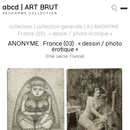
abcd | ART BRUT
DECHARME COLLECTION
collection | collection générale
| A | ANONYME .
France (03) . « dessin / photo érotique »
ANONYME . France (03) . « dessin / photo
érotique »
[XXe siècle, France]