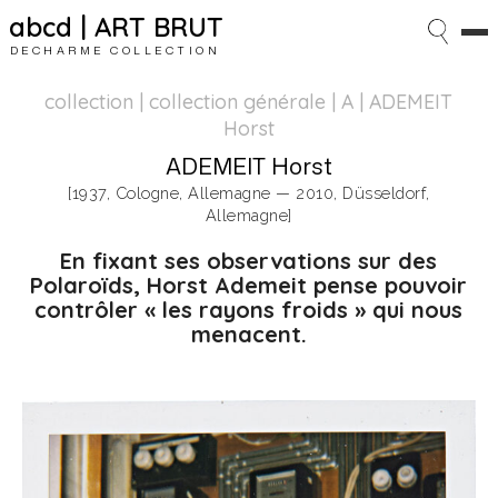
abcd | ART BRUT
DECHARME COLLECTION
collection | collection générale
| A | ADEMEIT
Horst
ADEMEIT Horst
[1937, Cologne, Allemagne — 2010, Düsseldorf,
Allemagne]
En fixant ses observations sur des
Polaroïds,
Horst Ademeit pense pouvoir
contrôler « les rayons froids »
qui nous
menacent.