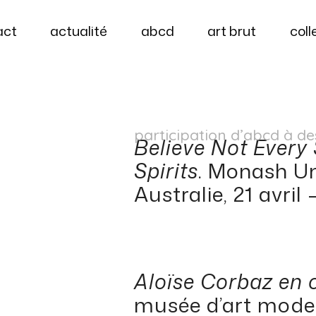
act
actualité
abcd
art brut
coll
participation d’abcd à de
Believe Not Every 
Spirits
. Monash Un
Australie, 21 avril 
Aloïse Corbaz en 
musée d’art moder