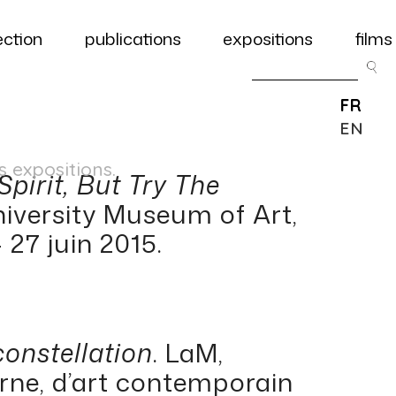
ection
publications
expositions
films
FR
EN
s expositions.
Spirit, But Try The
iversity Museum of Art,
– 27 juin 2015.
constellation
. LaM,
ne, d’art contemporain