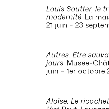
Louis Soutter, le 
modernité
. La mai
21 juin – 23 septe
Autres. Etre sauv
jours
. Musée-Chât
juin – 1er octobre 
Aloïse. Le ricochet
l’Art Brut, Lausann