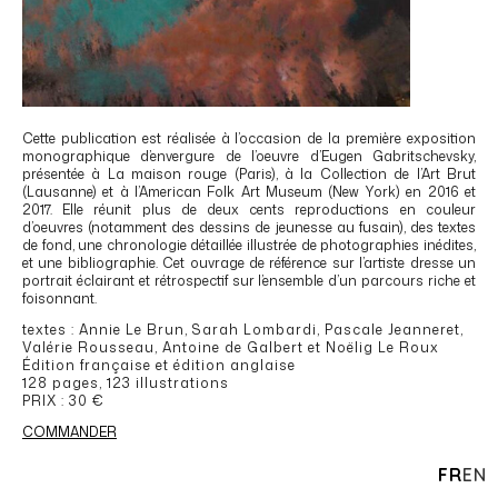
Cette publication est réalisée à l’occasion de la première exposition
monographique d’envergure de l’oeuvre d’Eugen Gabritschevsky,
présentée à La maison rouge (Paris), à la Collection de l’Art Brut
(Lausanne) et à l’American Folk Art Museum (New York) en 2016 et
2017. Elle réunit plus de deux cents reproductions en couleur
d’oeuvres (notamment des dessins de jeunesse au fusain), des textes
de fond, une chronologie détaillée illustrée de photographies inédites,
et une bibliographie. Cet ouvrage de référence sur l’artiste dresse un
portrait éclairant et rétrospectif sur l’ensemble d’un parcours riche et
foisonnant.
textes : Annie Le Brun, Sarah Lombardi, Pascale Jeanneret,
Valérie Rousseau, Antoine de Galbert et Noëlig Le Roux
Édition française et édition anglaise
128 pages, 123 illustrations
PRIX : 30 €
COMMANDER
FR
EN