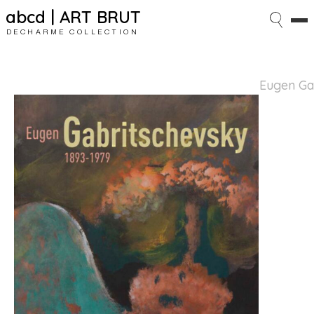
abcd | ART BRUT
DECHARME COLLECTION
Eugen Gab