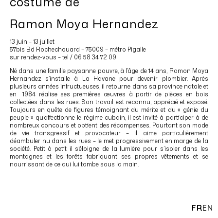
costume de
Ramon Moya Hernandez
13 juin – 13 juillet
57bis Bd Rochechouard – 75009 – métro Pigalle
sur rendez-vous – tel / 06 58 34 72 09
Né dans une famille paysanne pauvre, à l’âge de 14 ans, Ramon Moya
Hernandez s’installe à La Havane pour devenir plombier. Après
plusieurs années infructueuses, il retourne dans sa province natale et
en 1984 réalise ses premières œuvres à partir de pièces en bois
collectées dans les rues. Son travail est reconnu, apprécié et exposé.
Toujours en quête de figures témoignant du mérite et du « génie du
peuple » qu’affectionne le régime cubain, il est invité à participer à de
nombreux concours et obtient des récompenses. Pourtant son mode
de vie transgressif et provocateur – il aime particulièrement
déambuler nu dans les rues – le met progressivement en marge de la
société. Petit à petit il s’éloigne de la lumière pour s’isoler dans les
montagnes et les forêts fabriquant ses propres vêtements et se
nourrissant de ce qui lui tombe sous la main.
FR
EN