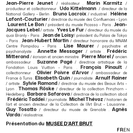
Jean-Pierre Jeunet
Marin Karmitz
/ réalisateur .
/
Udo Kittelmann
producteur et collectionneur .
/ directeur de la
Bruno Lacroix
Hélène
National Gallery – Berlin .
/ industriel .
Lafont-Couturier
/ directrice du musée des Confluences – Lyon
Laurent Le Bon
Jean-
.
/ président du musée Picasso – Paris .
Jacques Lebel
Yves Le Fur
/ artiste .
/ directeur du musée du
Jean de Loisy
quai Branly – Paris .
/ président du Palais de Tokyo
Jean-Hubert Martin
– Paris .
/ directeur honoraire du MNAM
Lise Maurer
Centre Pompidou – Paris .
/ psychiatre et
Annette Messager
Frédéric
psychanalyste .
/ artiste .
Mitterand
Pierre Morel /
/ écrivain et ancien ministre .
ancien
Suzanne Pagé
ambassadeur .
/ directrice artistique de la
François Pinault
Fondation Louis Vuitton – Paris .
/
Olivier Poivre d’Arvor
collectionneur .
/ ambassadeur de
Elisabeth Quin
Arnulf Rainer
France à Tunis .
/ journaliste .
Sylvie Ramond
/ artiste .
/ directrice du musée des Beaux Arts –
Thomas Röske
Lyon .
/ directeur de la collection Prinzhorn –
Barbara Safarova
Heidelberg .
/ directrice de la collection abcd
Frédéric Taddei
Michel Thévoz
.
/ journaliste .
/ historien de
l’art et ancien directeur de la Collection de l’Art Brut – Lausanne .
Guy Tosatto
Agnès
/ directeur du musée de Grenoble .
Varda
/ réalisatrice.
Présentation du
MUSEE D’ART BRUT
FR
EN