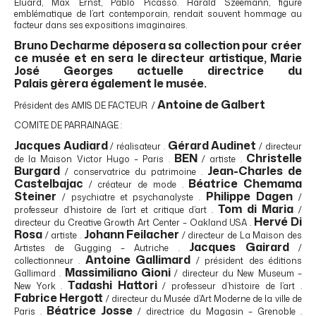
Eluard, Max Ernst, Pablo Picasso. Harald Szeemann, figure
emblématique de l’art contemporain, rendait souvent hommage au
facteur dans ses expositions imaginaires.
Bruno Decharme déposera sa collection pour créer
ce musée et en sera le directeur artistique, Marie
José Georges actuelle directrice du
Palais gèrera également le musée.
Antoine de Galbert
Président des AMIS DE FACTEUR /
COMITE DE PARRAINAGE :
Jacques Audiard
Gérard Audinet
/ réalisateur .
/ directeur
BEN
Christelle
de la Maison Victor Hugo – Paris .
/ artiste .
Burgard
Jean-Charles de
/ conservatrice du patrimoine .
Castelbajac
Béatrice Chemama
/ créateur de mode .
Steiner
Philippe Dagen
/ psychiatre et psychanalyste .
/
Tom di Maria
professeur d’histoire de l’art et critique d’art .
/
Hervé Di
directeur du Creative Growth Art Center – Oakland USA .
Rosa
Johann Feilacher
/ artiste .
/ directeur de La Maison des
Jacques Gairard
Artistes de Gugging – Autriche .
/
Antoine Gallimard
collectionneur .
/ président des éditions
Massimiliano Gioni
Gallimard .
/ directeur du New Museum –
Tadashi Hattori
New York .
/ professeur d’histoire de l’art .
Fabrice Hergott
/ directeur du Musée d’Art Moderne de la ville de
Béatrice Josse
Paris .
/ directrice du Magasin – Grenoble .