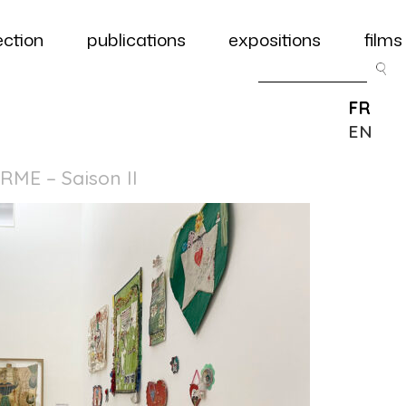
ection
publications
expositions
films
FR
EN
E – Saison II