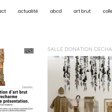
act
actualité
abcd
art brut
coll
SALLE DONATION DECHARM