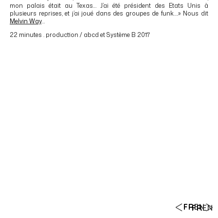
mon palais était au Texas… J’ai été président des Etats Unis à
plusieurs reprises, et j’ai joué dans des groupes de funk….» Nous dit
Melvin Way
…
22 minutes . production / abcd et Système B 2017
FR
EN
FR
EN