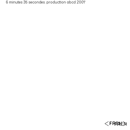
6 minutes 35 secondes. production abcd 2007
FR
EN
FR
EN