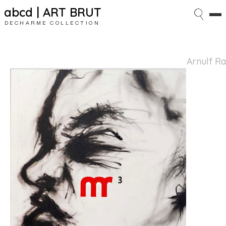
abcd | ART BRUT
DECHARME COLLECTION
Arnulf Ra