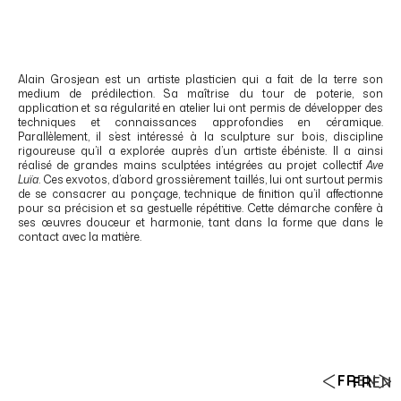
Alain Grosjean est un artiste plasticien qui a fait de la terre son
medium de prédilection. Sa maîtrise du tour de poterie, son
application et sa régularité en atelier lui ont permis de développer des
techniques et connaissances approfondies en céramique.
Parallèlement, il s’est intéressé à la sculpture sur bois, discipline
rigoureuse qu’il a explorée auprès d’un artiste ébéniste. Il a ainsi
réalisé de grandes mains sculptées intégrées au projet collectif
Ave
Luïa
. Ces exvotos, d’abord grossièrement taillés, lui ont surtout permis
de se consacrer au ponçage, technique de finition qu’il affectionne
pour sa précision et sa gestuelle répétitive. Cette démarche confère à
ses œuvres douceur et harmonie, tant dans la forme que dans le
contact avec la matière.
FR
EN
FR
EN