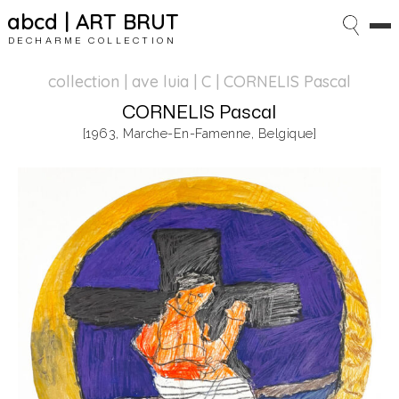
abcd | ART BRUT
DECHARME COLLECTION
collection | ave luia
| C | CORNELIS Pascal
CORNELIS Pascal
[1963, Marche-En-Famenne, Belgique]