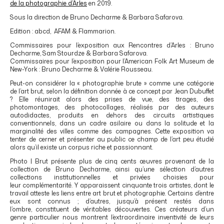
de la photographie d’Arles
en 2019.
Sous la direction de Bruno Decharme & Barbara Safarova.
Edition : abcd, AFAM & Flammarion.
Commissaires pour l’exposition aux Rencontres d’Arles : Bruno
Decharme, Sam Stourdze & Barbara Safarova.
Commissaires pour l’exposition pour l’American Folk Art Museum de
New-York : Bruno Decharme & Valérie Rousseau.
Peut-on considérer la « photographie brute » comme une catégorie
de l’art brut, selon la définition donnée à ce concept par Jean Dubuffet
? Elle réunirait alors des prises de vue, des tirages, des
photomontages, des photocollages, réalisés par des auteurs
autodidactes, produits en dehors des circuits artistiques
conventionnels, dans un cadre asilaire ou dans la solitude et la
marginalité des villes comme des campagnes. Cette exposition va
tenter de cerner et présenter au public ce champ de l’art peu étudié
alors qu’il existe un corpus riche et passionnant.
Photo | Brut présente plus de cinq cents œuvres provenant de la
collection de Bruno Decharme, ainsi qu’une sélection d’autres
collections institutionnelles et privées choisies pour
leur complémentarité. Y apparaissent cinquante trois artistes, dont le
travail atteste les liens entre art brut et photographie. Certains d’entre
eux sont connus ; d’autres, jusqu’à présent restés dans
l’ombre, constituent de véritables découvertes. Ces créateurs d’un
genre particulier nous montrent l’extraordinaire inventivité de leurs