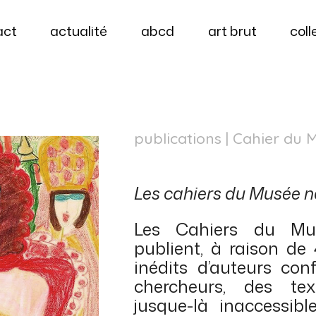
act
actualité
abcd
art brut
coll
publications
| Cahier du 
Les cahiers du Musée n
Les Cahiers du Mus
publient, à raison de
inédits d’auteurs con
chercheurs, des tex
jusque-là inaccessible