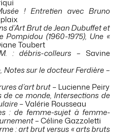
iqui
Musée ! Entretien avec Bruno
plaix
ns d’Art Brut de Jean Dubuffet et
e Pompidou (1960-1975), Une «
iane Toubert
.M. : débris-colleurs –
Savine
, Notes sur le docteur Ferdière –
ures d’art brut
– Lucienne Peiry
es de ce monde, Intersections de
pulaire –
Valérie Rousseau
 : de femme-sujet à femme-
tournement –
Céline Gazzoletti
me : art brut
versus
« arts bruts