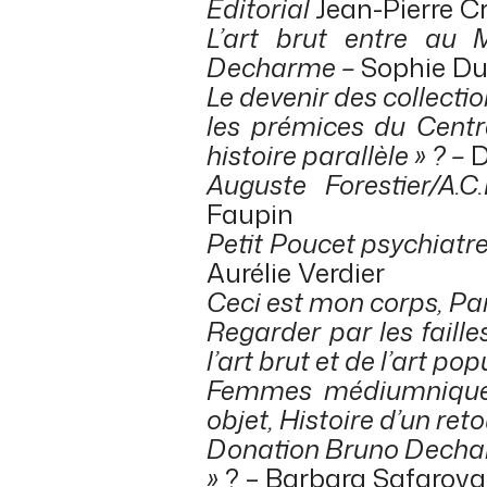
Éditorial
Jean-Pierre Cr
L’art brut entre au 
Decharme –
Sophie Du
Le devenir des collectio
les prémices du Centr
histoire parallèle » ? –
D
Auguste Forestier/A.C
Faupin
Petit Poucet psychiatre
Aurélie Verdier
Ceci est mon corps,
Par
Regarder par les faill
l’art brut et de l’art po
Femmes médiumniques
objet, Histoire d’un re
Donation Bruno Dechar
»
? – Barbara Safarova