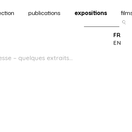
ection
publications
expositions
film
FR
EN
sse – quelques extraits…