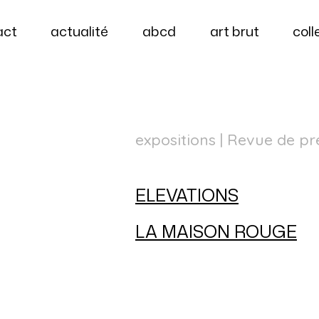
act
actualité
abcd
art brut
coll
expositions
| Revue de pre
ELEVATIONS
LA MAISON ROUGE