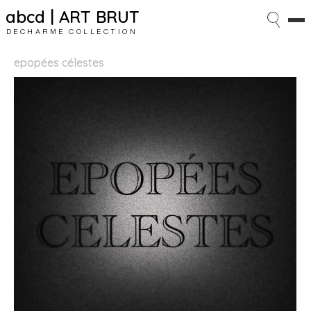
abcd | ART BRUT
DECHARME COLLECTION
epopées célestes