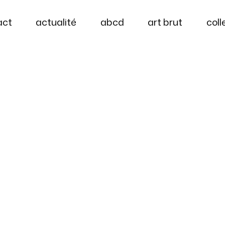
act
actualité
abcd
art brut
coll